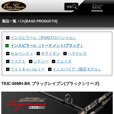
メニュー
検索
MENU
製品一覧 バス[BASS PRODUCTS]
インスピラーレ（RS/GT/スペシャル）
インスピラーレ（トーナメント/ブラック）
セルペンティ
オライオン
ヘラクレス
ファクト
シナジー
フェイズ
ライトキャバルリー
インスパイア（限定モデル）
TKIC-66MH-BK ブラックレイブン(ブラックシリーズ)