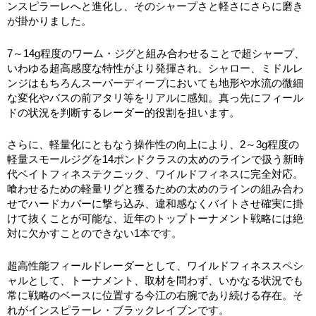
ンスピラーレへと進化し、そのシャープさと軽さにさらに磨き
が掛かりました。
7～14g程度のワーム・ジグと組み合わせることで超シャープ、
いわゆる超高感度な特性がより発揮され、シャロー、ミドルレ
ンジはもちろんスーパーディープにおいても地形や水流の微細
な変化やバスの前アタリ等をリアルに感知。真っ先にフィール
ドの状況を判断するレーダー的役割を担います。
さらに、軽量化にともなう操作性の向上により、2～3g程度の
軽量スモールジグを14ポンドクラスの太めのラインで扱う新時
代ベイトフィネステクニック、ワイルドフィネスに完全対応。
喰わせるための軽量リグと獲るための太めのラインの組み合わ
せでハードカバーに撃ち込み、違和感なくバイトさせ確実に掛
けて抜くことが可能な、近年のトップトーナメント戦略には絶
対に欠かすことのできない1本です。
超高性能フィールドレーダーとして、ワイルドフィネススペシ
ャルとして、トーナメント、取材を問わず、いかなる状況でも
常に戦略のベースに位置する今江の右腕であり続ける存在。そ
れがインスピラーレ・ブラックレイブンです。