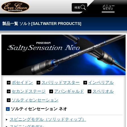
メニュー
検索
MENU
製品一覧 ソルト[SALTWATER PRODUCTS]
ポセイドン
スパリッドマスター
インペリアル
セカンドステージ
アバンギャルド
スペリオル
ソルティセンセーション
ソルティセンセーション ネオ
スピニングモデル（ソリッドティップ）
スピニングモデル