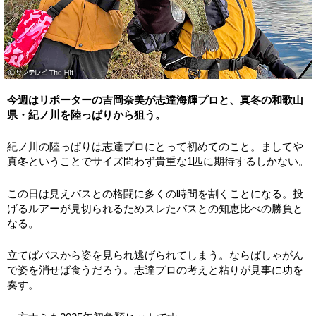
今週はリポーターの吉岡奈美が志達海輝プロと、真冬の和歌山
県・紀ノ川を陸っぱりから狙う。
紀ノ川の陸っぱりは志達プロにとって初めてのこと。ましてや
真冬ということでサイズ問わず貴重な1匹に期待するしかない。
この日は見えバスとの格闘に多くの時間を割くことになる。投
げるルアーが見切られるためスレたバスとの知恵比べの勝負と
なる。
立てばバスから姿を見られ逃げられてしまう。ならばしゃがん
で姿を消せば食うだろう。志達プロの考えと粘りが見事に功を
奏す。