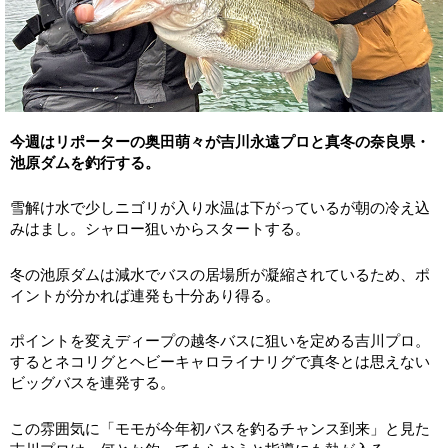
今週はリポーターの奥田萌々が吉川永遠プロと真冬の奈良県・
池原ダムを釣行する。
雪解け水で少しニゴリが入り水温は下がっているが朝の冷え込
みはまし。シャロー狙いからスタートする。
冬の池原ダムは減水でバスの居場所が凝縮されているため、ポ
イントが分かれば連発も十分あり得る。
ポイントを変えディープの越冬バスに狙いを定める吉川プロ。
するとネコリグとヘビーキャロライナリグで真冬とは思えない
ビッグバスを連発する。
この雰囲気に「モモが今年初バスを釣るチャンス到来」と見た