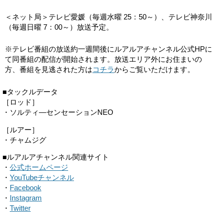
＜ネット局＞テレビ愛媛（毎週水曜 25：50～）、テレビ神奈川
（毎週日曜 7：00～）放送予定。
※テレビ番組の放送約一週間後にルアルアチャンネル公式HPに
て同番組の配信が開始されます。放送エリア外にお住まいの
方、番組を見逃された方は
コチラ
からご覧いただけます。
■タックルデータ
［ロッド］
・ソルティ―センセーションNEO
［ルアー］
・チャムジグ
■ルアルアチャンネル関連サイト
・
公式ホームページ
・
YouTubeチャンネル
・
Facebook
・
Instagram
・
Twitter