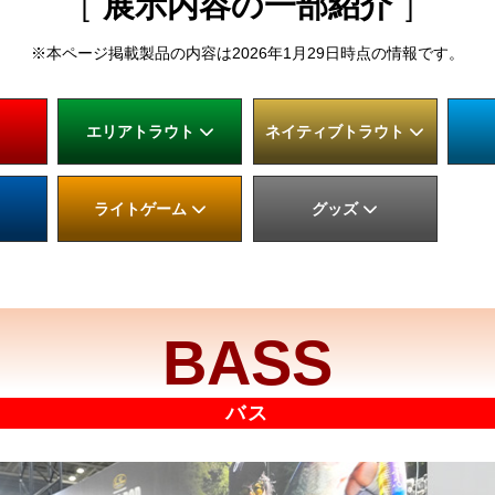
［
展示内容の一部紹介
］
※本ページ掲載製品の内容は
2026年1月29日時点の情報です。
エリアトラウト
ネイティブトラウト
ライトゲーム
グッズ
BASS
バス