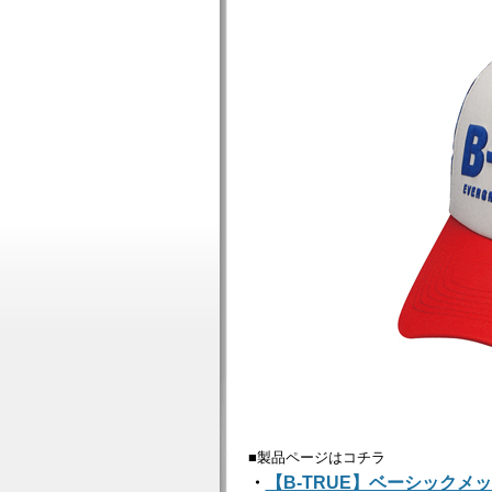
■製品ページはコチラ
・
【B-TRUE】ベーシックメ