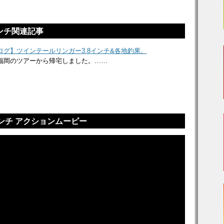
ンチ関連記事
ログ】ツインテールリンガー3.8インチ&各地釣果。
福岡のツアーから帰宅しました。……
ンチ アクションムービー