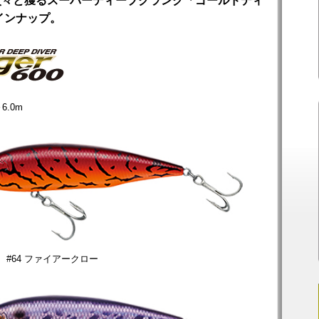
次々と獲るスーパーディープクランク「ゴールドディ
インナップ。
6.0m
#64 ファイアークロー