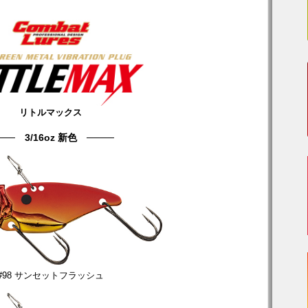
リトルマックス
─── 3/16oz 新色 ────
#98 サンセットフラッシュ