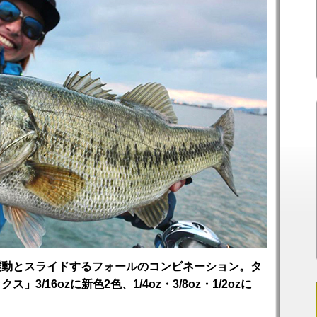
震動とスライドするフォールのコンビネーション。タ
/16ozに新色2色、1/4oz・3/8oz・1/2ozに