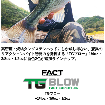
高密度・焼結タングステンヘッドにしか成し得ない、驚異の
リアクションバイト誘発力を発揮する「TGブロー」1/4oz・
3/8oz・1/2ozに新色2色が追加ラインナップ。
TGブロー
■1/4oz・3/8oz・1/2oz