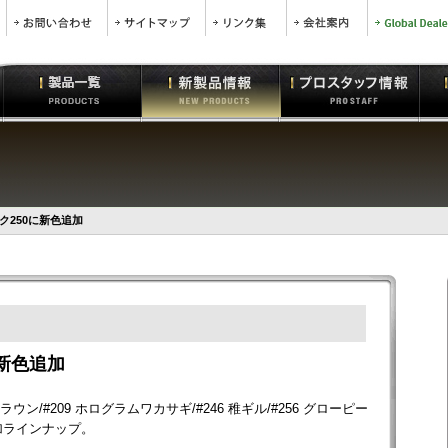
ク250に新色追加
新色追加
ウン/#209 ホログラムワカサギ/#246 稚ギル/#256 グローピー
追加ラインナップ。