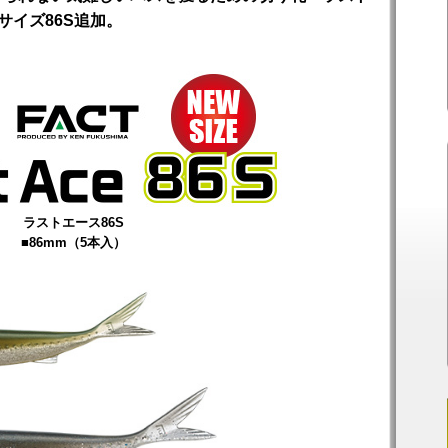
サイズ86S追加。
ラストエース86S
■86mm（5本入）