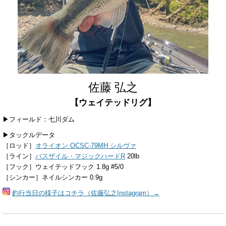
佐藤 弘之
【ウェイテッドリグ】
▶フィールド：七川ダム
▶タックルデータ
［ロッド］
オライオン OCSC-79MH シルヴァ
［ライン］
バスザイル・マジックハードR
20lb
［フック］ウェイテッドフック 1.8g #5/0
［シンカー］ネイルシンカー 0.9g
釣行当日の様子はコチラ（佐藤弘之Instagram）→