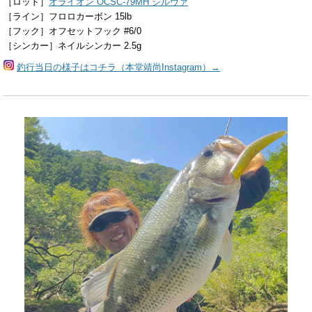
［ロッド］
オライオン OCSC-79MH シルヴァ
［ライン］フロロカーボン 15lb
［フック］オフセットフック #6/0
［シンカー］ネイルシンカー 2.5g
釣行当日の様子はコチラ（本堂靖尚Instagram）→