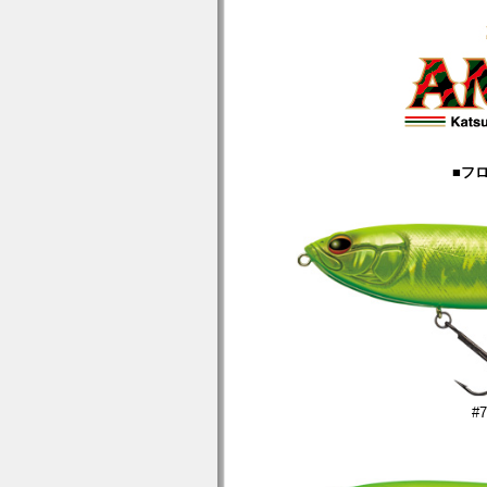
■フロ
#