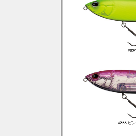
#8
#855 