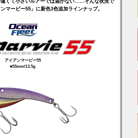
が遠くて小さいルアーでは届かない……そんな状況で
ンマービー55」に新色3色追加ラインナップ。
アイアンマービー55
■55mm/13.5g