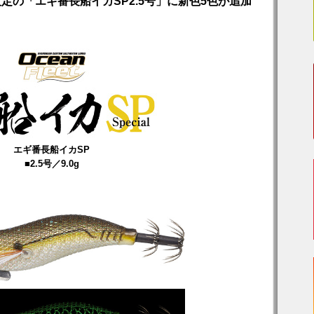
定の「エギ番長船イカSP2.5号」に新色5色が追加
エギ番長船イカSP
■2.5号／9.0g