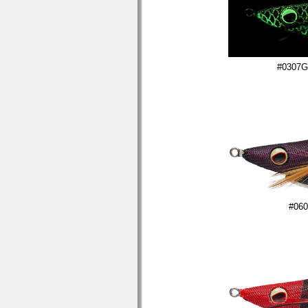
#030
#0