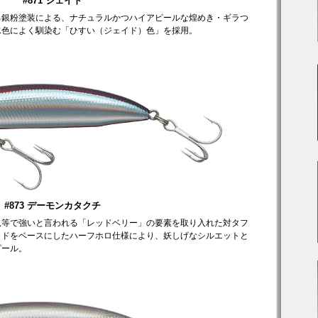
#871 ジェイド
る銀粉塗装による、ナチュラルかつハイアピールな煌めき・ギラつ
水色によく馴染む「ひすい（ジェイド）色」を採用。
#873 デーモンカタクチ
況等で強いと言われる「レッドベリー」の要素を取り入れた対タフ
ッドをベースにしたハーフホロ仕様により、妖しげなシルエットと
ピール。