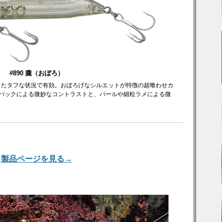
#890 朧（おぼろ）
ったタフな状況で有効。おぼろげなシルエットが特徴の超喰わせカ
バックによる微妙なコントラストと、パールや細粒ラメによる微
製品ページを見る→