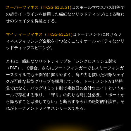
スーパーフィネス（TKSS-61ULST)
はスモールマウスバス戦等で
の超ライトラインを使用した繊細なソリッドティップによる喰わ
せのシェイクを得意とする。
マイティーフィネス（TKSS-63LST)
はトーナメントにおけるフ
ィネスフィッシング全般をそつなくこなすオールマイティなソリ
ッドティップスピニング。
ともに、繊細なソリッドティップを「シンクロメッシュ製法
（PAT）」で接合、さらにツー・フィンガーでもスリーフィンガ
ースタイルでも圧倒的に握りやすく、肩の力を抜いた細微シェイ
クが可能な新型グリップを採用している。トーナメントが1発勝
負ではなく、バッグリミット制で複数日の合計ウエイトというル
ールで存在する限り、「守り」の釣りも時には必要。「ボートか
ら降ろすことは決してない」と断言する今江の絶対的守護神。そ
れがトーナメントフィネスシリーズである。