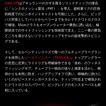
63MLST)
はアキュラシーのカギを握るソリッドティップの接合
に「シンクロメッシュ製法（PAT）」を導入。超軽量リグの圧倒
的精度でのピンポイントキャストを可能にした。さらに、ビッグ
バス対策としてバットからベリーまでをカレイドクワトロクロス
で補強。55cmクラスをオープンウォーター勝負に誘い込む。極
限状況でのサイトフィッシングを技術面で支え、ここ一番の勝負
どころを逃がさないソリッドティップモデルの超攻撃的スピニン
グである。
そして、セルペンティシリーズで唯一のフルチューブラーブラン
クを採用した
ビースティンガー（TKSS-64L)
。トップアングラー
の意思に忠実にライトリグを明確操作できる「攻め」のフィネス
フィッシングギア。チューブラー独自の張りと感度を活かし、根
掛かりを未然に防ぎ、ハングアップオフで誘い、積極的に掛けに
いくのがビースティンガースタイル。ティップ付近まで補強され
たクワトロクロスパワーで、ビッグレイクのモンスターバスも射
程に入っている。