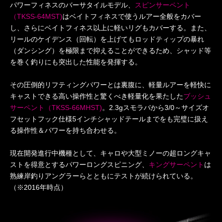
パワーフィネスのバーサタイルモデル、
スピンサーペント
（TKSS-64MST)
はベイトフィネスで使うルアー全般をカバー
し、さらにベイトフィネス以上に軽いリグもカバーする。また、
リールのケイデンス（回転）を上げてもロッドティップの暴れ
（ダンシング）を極限まで抑えることができるため、シャッド等
を巻く釣りにも突出した性能を発揮する。
その圧倒的リフティングパワーとは裏腹に、軽量ルアーを軽快に
キャストできる高い操作性と驚くべき軽量化を果たした
ブッシュ
サーペント（TKSS-66MHST)
。2.3gスモラバから3/0～サイズオ
フセットフック仕様5インチシャッドテールまでをも完璧に扱え
る操作性＆パワーを持ち合わせる。
現在開発進行中機種として、キャロや大型ミノーの超ロングキャ
ストを得意とするパワーロングスピニング、
キングサーペント
は
熟練岸釣りアングラーらとともにテストが続けられている。
（※2016年時点）