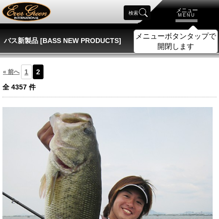
メニュー
検索
MENU
メニューボタンタップで
バス新製品 [BASS NEW PRODUCTS]
開閉します
1
2
« 前へ
全
4357
件