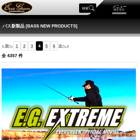
メニュー
検索
MENU
バス新製品 [BASS NEW PRODUCTS]
1
2
3
4
5
6
« 前へ
次へ »
全
4357
件