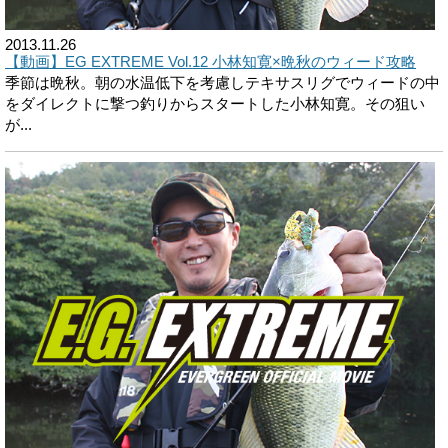
2013.11.26
【動画】EG EXTREME Vol.12 小林知寛×晩秋のウィード攻略
季節は晩秋。朝の水温低下を考慮しテキサスリグでウィードの中
をダイレクトに撃つ釣りからスタートした小林知寛。その狙い
が...