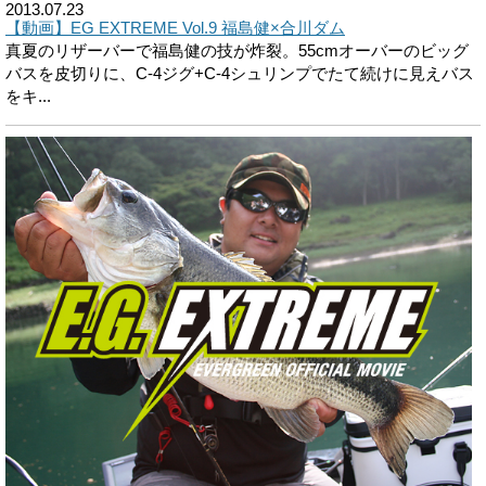
2013.07.23
【動画】EG EXTREME Vol.9 福島健×合川ダム
真夏のリザーバーで福島健の技が炸裂。55cmオーバーのビッグ
バスを皮切りに、C-4ジグ+C-4シュリンプでたて続けに見えバス
をキ...