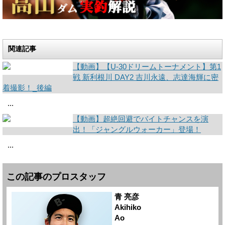
関連記事
【動画】【U-30ドリームトーナメント】第1
戦 新利根川 DAY2 吉川永遠、志達海輝に密
着撮影！_後編
...
【動画】超絶回避でバイトチャンスを演
出！「ジャングルウォーカー」登場！
...
この記事のプロスタッフ
青 亮彦
Akihiko
Ao