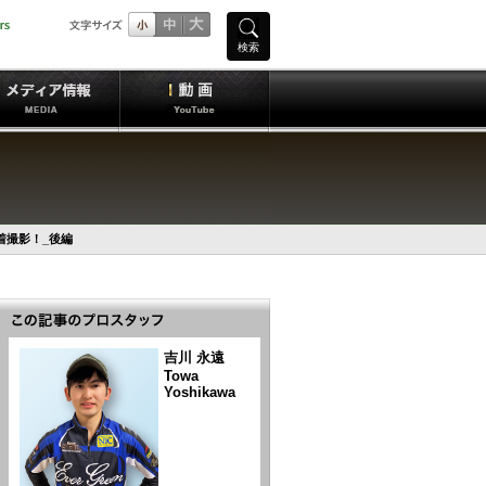
検索
着撮影！_後編
吉川 永遠
Towa
Yoshikawa