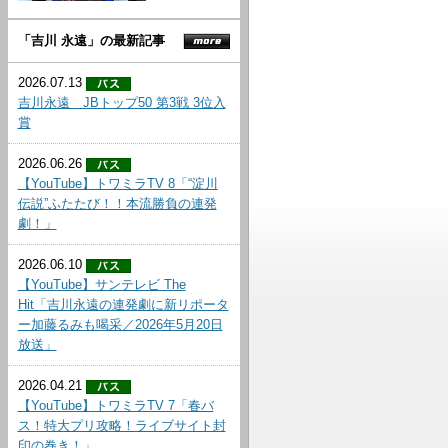
「吉川 永遠」の最新記事
2026.07.13
吉川永遠 JBトップ50 第3戦 3位入
賞
2026.06.26
【YouTube】トワミラTV 8「“淀川
伝説”ふたたび！！本流勝負の連発
劇！」
2026.06.10
【YouTube】サンテレビ The
Hit「吉川永遠の連発劇に新リポータ
ー加藤るみも喝采／2026年5月20日
放送」
2026.04.21
【YouTube】トワミラTV 7「春バ
ス！特大プリ攻略！ライブサイト封
印の巻き！」