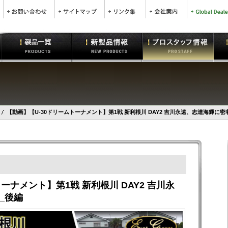
【動画】【U-30ドリームトーナメント】第1戦 新利根川 DAY2 吉川永遠、志達海輝に密
ーナメント】第1戦 新利根川 DAY2 吉川永
_後編