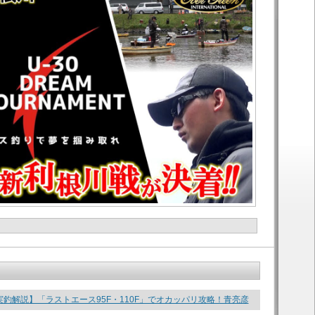
釣解説】「ラストエース95F・110F」でオカッパリ攻略！青亮彦