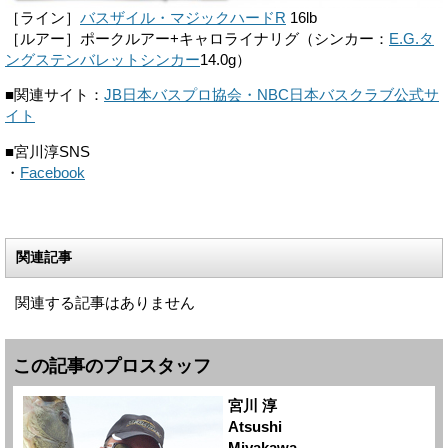
［ライン］
バスザイル・マジックハードR
16lb
［ルアー］ポークルアー+キャロライナリグ（シンカー：
E.G.タ
ングステンバレットシンカー
14.0g）
■関連サイト：
JB日本バスプロ協会・NBC日本バスクラブ公式サ
イト
■宮川淳SNS
・
Facebook
関連記事
関連する記事はありません
この記事のプロスタッフ
宮川 淳
Atsushi