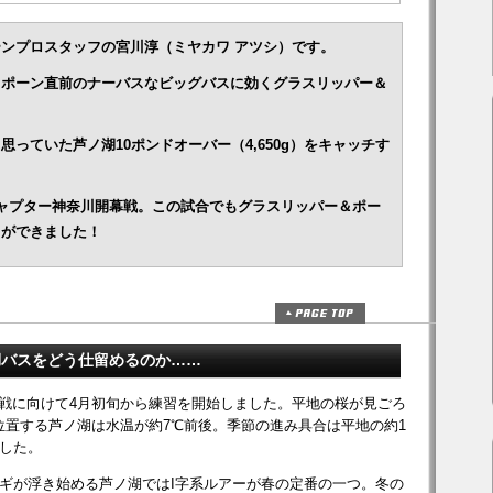
ンプロスタッフの宮川淳（ミヤカワ アツシ）です。
スポーン直前のナーバスなビッグバスに効くグラスリッパー＆
っていた芦ノ湖10ポンドオーバー（4,650g）をキャッチす
ャプター神奈川開幕戦。この試合でもグラスリッパー＆ポー
とができました！
湖バスをどう仕留めるのか……
幕戦に向けて4月初旬から練習を開始しました。平地の桜が見ごろ
位置する芦ノ湖は水温が約7℃前後。季節の進み具合は平地の約1
した。
ギが浮き始める芦ノ湖ではI字系ルアーが春の定番の一つ。冬の