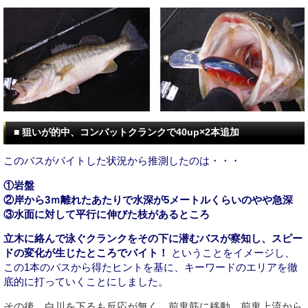
■ 狙いが的中、コンバットクランクで40up×2本追加
このバスがバイトした状況から推測したのは・・・
①岩盤
②岸から3ｍ離れたあたりで水深が5メートルくらいのやや急深
③水面に対して平行に伸びた枝があるところ
立木に絡んで泳ぐクランクをその下に潜むバスが察知し、スピー
ドの変化が生じたところでバイト！
ということをイメージし、
この1本のバスから得たヒントを基に、キーワードのエリアを徹
底的に打っていくことにしました。
その後、白川を下るも反応が無く、前鬼筋に移動。前鬼上流から