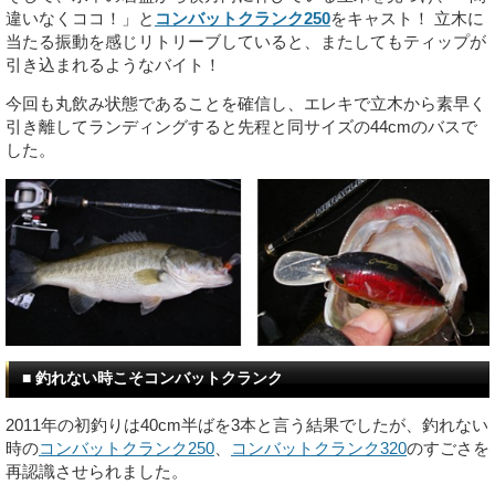
違いなくココ！」と
コンバットクランク250
をキャスト！ 立木に
当たる振動を感じリトリーブしていると、またしてもティップが
引き込まれるようなバイト！
今回も丸飲み状態であることを確信し、エレキで立木から素早く
引き離してランディングすると先程と同サイズの44cmのバスで
した。
■ 釣れない時こそコンバットクランク
2011年の初釣りは40cm半ばを3本と言う結果でしたが、釣れない
時の
コンバットクランク250
、
コンバットクランク320
のすごさを
再認識させられました。