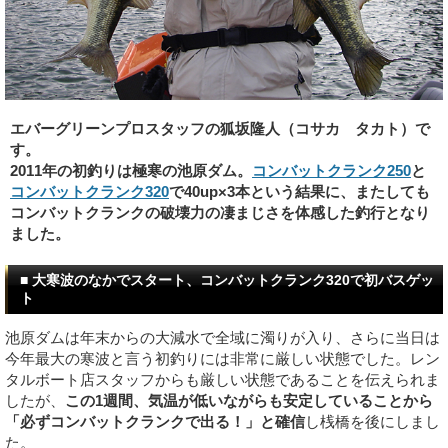
エバーグリーンプロスタッフの狐坂隆人（コサカ タカト）で
す。
2011年の初釣りは極寒の池原ダム。
コンバットクランク250
と
コンバットクランク320
で40up×3本という結果に、またしても
コンバットクランクの破壊力の凄まじさを体感した釣行となり
ました。
■ 大寒波のなかでスタート、コンバットクランク320で初バスゲッ
ト
池原ダムは年末からの大減水で全域に濁りが入り、さらに当日は
今年最大の寒波と言う初釣りには非常に厳しい状態でした。レン
タルボート店スタッフからも厳しい状態であることを伝えられま
したが、
この1週間、気温が低いながらも安定していることから
「必ずコンバットクランクで出る！」と確信
し桟橋を後にしまし
た。