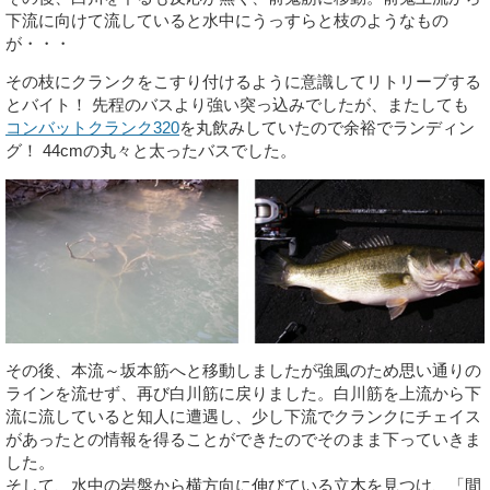
下流に向けて流していると水中にうっすらと枝のようなもの
が・・・
その枝にクランクをこすり付けるように意識してリトリーブする
とバイト！ 先程のバスより強い突っ込みでしたが、またしても
コンバットクランク320
を丸飲みしていたので余裕でランディン
グ！ 44cmの丸々と太ったバスでした。
その後、本流～坂本筋へと移動しましたが強風のため思い通りの
ラインを流せず、再び白川筋に戻りました。白川筋を上流から下
流に流していると知人に遭遇し、少し下流でクランクにチェイス
があったとの情報を得ることができたのでそのまま下っていきま
した。
そして、水中の岩盤から横方向に伸びている立木を見つけ、「間