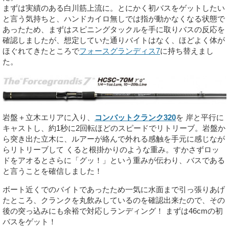
まずは実績のある白川筋上流に。とにかく初バスをゲットしたい
と言う気持ちと、ハンドカイロ無しでは指が動かなくなる状態で
あったため、まずはスピニングタックルを手に取りバスの反応を
確認しましたが、想定していた通りバイトはなく、ほどよく体が
ほぐれてきたところで
フォースグランディス7
に持ち替えまし
た。
岩盤＋立木エリアに入り、
コンバットクランク320
を 岸と平行に
キャストし、約1秒に2回転ほどのスピードでリトリーブ。岩盤か
ら突き出た立木に、ルアーが絡んで外れる感触を手元に感じなが
らリトリーブして くると根掛かりのような重み。すかさずロッ
ドをアオるとさらに「グッ！」という重みが伝わり、バスである
と言うことを確信しました！
ボート近くでのバイトであったため一気に水面まで引っ張りあげ
たところ、クランクを丸飲みしているのを確認出来たので、その
後の突っ込みにも余裕で対応しランディング！ まずは46cmの初
バスをゲット！