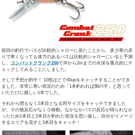
前回の釣行
でバスが比較的シャローに居たことから、多少寒の戻
りで寒くなっても体力のあるバスは比較的シャローにいると予測
し、
コンバットクランク250
で岸から2mまでの水深を重点的にチ
ェックしてみることにしました。
そして予想が的中！ 10投ほどで40upをキャッチすることができ
ました。非常に寒い状況のため「1本釣れれば御の字」と思って
いただけに嬉しい1本でした。
それから間もなく2本目となる同サイズをキャッチできました
が、その後反応がなく小移動。なかなかバスの反応が得られなか
ったため1本目と2本目が釣れた状況を思い返し、自分がイメージ
するエリアを流すと3本目をキャッチ！