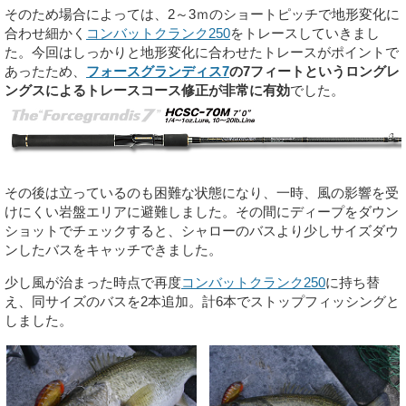
そのため場合によっては、2～3ｍのショートピッチで地形変化に
合わせ細かく
コンバットクランク250
をトレースしていきまし
た。
今回はしっかりと地形変化に合わせたトレースがポイントで
あったため、
フォースグランディス7
の7フィートというロングレ
ングスによるトレースコース修正が非常に有効
でした。
その後は立っているのも困難な状態になり、一時、風の影響を受
けにくい岩盤エリアに避難しました。その間にディープをダウン
ショットでチェックすると、シャローのバスより少しサイズダウ
ンしたバスをキャッチできました。
少し風が治まった時点で再度
コンバットクランク250
に持ち替
え、同サイズのバスを2本追加。計6本でストップフィッシングと
しました。