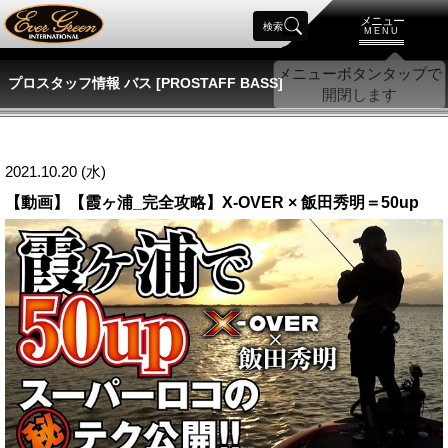
メニュー
検索
MENU
プロスタッフ情報 バス [PROSTAFF BASS]
2021.10.20 (水)
【動画】【霞ヶ浦_完全攻略】X-OVER × 飯田秀明＝50up