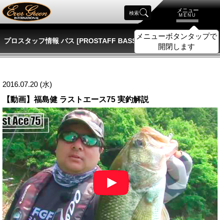
メニュー
検索
MENU
メニューボタンタップで
プロスタッフ情報 バス [PROSTAFF BASS]
開閉します
2016.07.20 (水)
【動画】福島健 ラストエース75 実釣解説