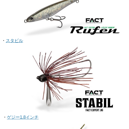
・
スタビル
・
ゲジー1.8インチ