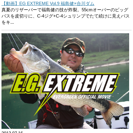
【動画】EG EXTREME Vol.9 福島健×合川ダム
真夏のリザーバーで福島健の技が炸裂。55cmオーバーのビッグ
バスを皮切りに、C-4ジグ+C-4シュリンプでたて続けに見えバス
をキ...