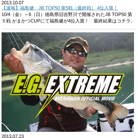
2013.10.07
【速報】福島健 JB TOP50 第5戦（最終戦） 4位入賞！
10/4（金）～6（日）徳島県旧吉野川で開催されたJB TOP50 第
５戦 がまかつCUPにて福島健が4位入賞！ 最終結果はコチラ。
2013.07.23