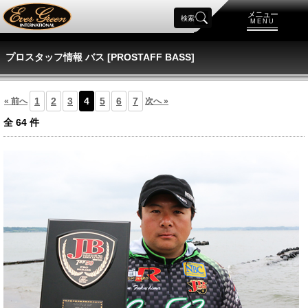
メニュー
検索
MENU
プロスタッフ情報 バス [PROSTAFF BASS]
1
2
3
4
5
6
7
« 前へ
次へ »
全
64
件