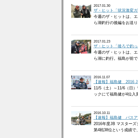
2017.01.30
ザ・ヒット「状況激変ガ
今週のザ・ヒットは、エ
ら湖釣行の後編をお送りし
2017.01.23
ザ・ヒット「後ろで釣っ
今週のザ・ヒットは、エ
ら湖に釣行。福島が前でス
2016.11.07
【速報】福島健 2016
11/5（土）～11/6
ックにて福島健が4位入賞
2016.10.11
【速報】福島健 バスア
2016年度JB マスタ
第4戦38位という成績で