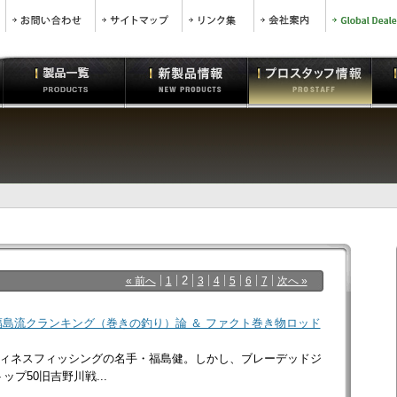
2
« 前へ
1
3
4
5
6
7
次へ »
島流クランキング（巻きの釣り）論 ＆ ファクト巻き物ロッド
ィネスフィッシングの名手・福島健。しかし、ブレーデッドジ
ップ50旧吉野川戦...