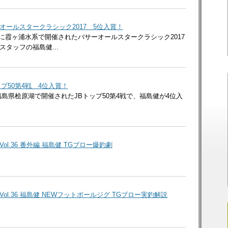
オールスタークラシック2017 5位入賞！
（日）に霞ヶ浦水系で開催されたバサーオールスタークラシック2017
タッフの福島健...
プ50第4戦 4位入賞！
日）福島県桧原湖で開催されたJBトップ50第4戦で、福島健が4位入
。
Vol.36 番外編 福島健 TGブロー爆釣劇
 Vol.36 福島健 NEWフットボールジグ TGブロー実釣解説