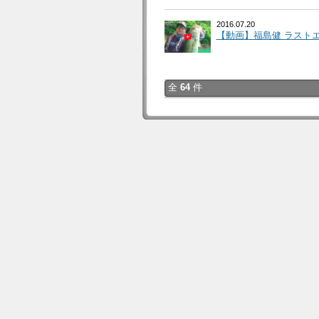
2016.07.20
【動画】福島健 ラストエ
全
64
件