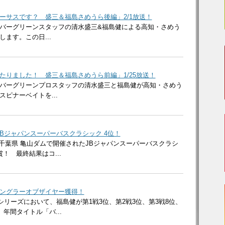
ーサスです？ 盛三＆福島さめうら後編」2/1放送！
バーグリーンスタッフの清水盛三&福島健による高知・さめう
ます。この日...
たりました！ 盛三＆福島さめうら前編」1/25放送！
バーグリーンプロスタッフの清水盛三と福島健が高知・さめう
ピナーベイトを...
 JBジャパンスーパーバスクラシック 4位！
（日）千葉県 亀山ダムで開催されたJBジャパンスーパーバスクラシ
！ 最終結果はコ...
ングラーオブザイヤー獲得！
ーズシリーズにおいて、福島健が第1戦3位、第2戦3位、第3戦8位、
、年間タイトル「バ...