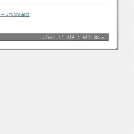
ース75 実釣解説
2
« 前へ
1
3
4
5
6
7
次へ »