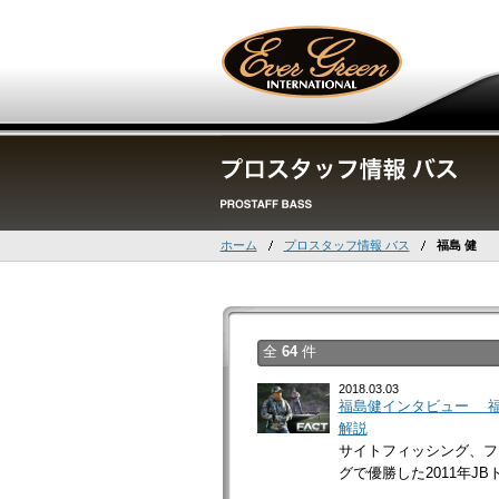
ホーム
プロスタッフ情報 バス
福島 健
全
64
件
2018.03.03
福島健インタビュー 福
解説
サイトフィッシング、フ
グで優勝した2011年JBト