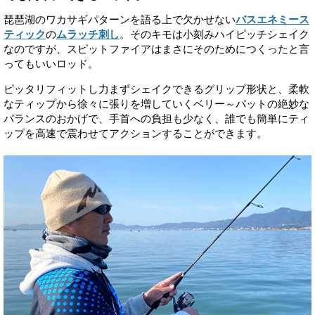
琵琶湖のワカサギパターンを語る上で欠かせない
バスエネミース
ティック
の
ムラッチ刺し
。そのキモは小刻みハイピッチシェイク
なのですが、スピットファイアはまさにそのためにつくったと言
ってもいいロッド。
ピッタリフィットし力まずシェイクできるグリップ形状と、柔軟
なティップから徐々に張りを増していくベリー～バットの絶妙な
バランスのおかげで、手首への負担も少なく、誰でも簡単にティ
ップを高速で震わせてアクションすることができます。