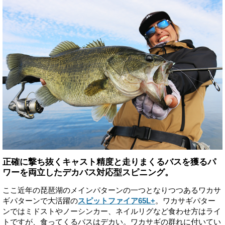
正確に撃ち抜くキャスト精度と走りまくるバスを獲るパ
ワーを両立したデカバス対応型スピニング。
ここ近年の琵琶湖のメインパターンの一つとなりつつあるワカサ
ギパターンで大活躍の
スピットファイア65L+
。ワカサギパター
ンではミドストやノーシンカー、ネイルリグなど食わせ方はライ
トですが、食ってくるバスはデカい。ワカサギの群れに付いてい