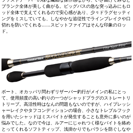
ファストテーパーの様な繊細な操作感ながら、いざ曲げてみると
ブランク全体が美しく曲がる。ビッグバスの急な突っ込みにもロ
ッド全体で支えてくれるので安心感があり、少々ドラグセッティ
ングをミスしていても、しなやかな追従性でラインブレイクや口
切れを防いでくれる……スピットファイアはそんな印象のロッ
ド。
ボート、オカッパリ問わずリザーバー釣行がメインの私にとっ
て、使用頻度の高い釣りの一つがシャッドプラグのストレートリ
トリーブ。高活性時はなんの問題もないのですが、ハイプレッシ
ャーレイクやタフコンディションの場合、小さなトレブルフック
を用いたシャッドはミスバイトが発生することも意外に多いのが
悩みでした。なので今は、ルアーにじゃれつく様なバイトを絡め
とってくれるソフトティップ、浅掛かりでもバラシを防ぐしなや