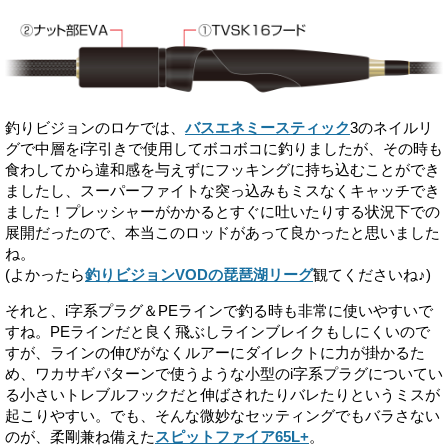
釣りビジョンのロケでは、
バスエネミースティック
3のネイルリ
グで中層をi字引きで使用してボコボコに釣りましたが、その時も
食わしてから違和感を与えずにフッキングに持ち込むことができ
ましたし、スーパーファイトな突っ込みもミスなくキャッチでき
ました！プレッシャーがかかるとすぐに吐いたりする状況下での
展開だったので、本当このロッドがあって良かったと思いました
ね。
(よかったら
釣りビジョンVODの琵琶湖リーグ
観てくださいね♪)
それと、i字系プラグ＆PEラインで釣る時も非常に使いやすいで
すね。PEラインだと良く飛ぶしラインブレイクもしにくいので
すが、ラインの伸びがなくルアーにダイレクトに力が掛かるた
め、ワカサギパターンで使うような小型のi字系プラグについてい
る小さいトレブルフックだと伸ばされたりバレたりというミスが
起こりやすい。でも、そんな微妙なセッティングでもバラさない
のが、柔剛兼ね備えた
スピットファイア65L+
。