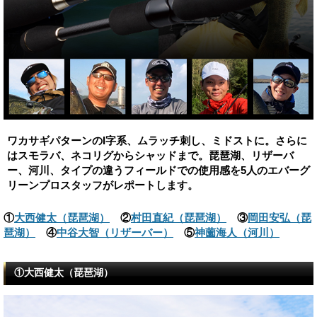
ワカサギパターンのI字系、ムラッチ刺し、ミドストに。さらに
はスモラバ、ネコリグからシャッドまで。琵琶湖、リザーバ
ー、河川、タイプの違うフィールドでの使用感を5人のエバーグ
リーンプロスタッフがレポートします。
①
大西健太（琵琶湖）
②
村田直紀（琵琶湖）
③
岡田安弘（琵
琶湖）
④
中谷大智（リザーバー）
⑤
神薗海人（河川）
①大西健太（琵琶湖）