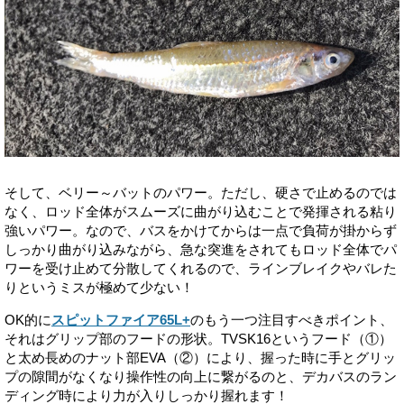
そして、ベリー～バットのパワー。ただし、硬さで止めるのでは
なく、ロッド全体がスムーズに曲がり込むことで発揮される粘り
強いパワー。なので、バスをかけてからは一点で負荷が掛からず
しっかり曲がり込みながら、急な突進をされてもロッド全体でパ
ワーを受け止めて分散してくれるので、ラインブレイクやバレた
りというミスが極めて少ない！
OK的に
スピットファイア65L+
のもう一つ注目すべきポイント、
それはグリップ部のフードの形状。TVSK16というフード（①）
と太め長めのナット部EVA（②）により、握った時に手とグリッ
プの隙間がなくなり操作性の向上に繋がるのと、デカバスのラン
ディング時により力が入りしっかり握れます！