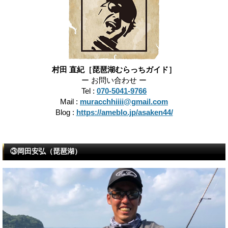
村田 直紀［琵琶湖むらっちガイド］
ー お問い合わせ ー
Tel :
070-5041-9766
Mail :
muracchhiiii@gmail.com
Blog :
https://ameblo.jp/asaken44/
③岡田安弘（琵琶湖）