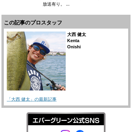
放送有り。 ...
この記事のプロスタッフ
大西 健太
Kenta
Onishi
「大西 健太」の最新記事