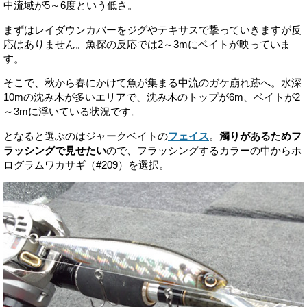
中流域が5～6度という低さ。
まずはレイダウンカバーをジグやテキサスで撃っていきますが反
応はありません。魚探の反応では2～3mにベイトが映っていま
す。
そこで、秋から春にかけて魚が集まる中流のガケ崩れ跡へ。水深
10mの沈み木が多いエリアで、沈み木のトップが6m、ベイトが2
～3mに浮いている状況です。
となると選ぶのはジャークベイトの
フェイス
。
濁りがあるためフ
ラッシングで見せたい
ので、フラッシングするカラーの中からホ
ログラムワカサギ（#209）を選択。