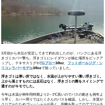
3月頭から水位が安定してきて釣れ出したのが、バンクにある浮
きゴミカバー撃ち。浮きゴミにレイダウンが絡む場所をピックア
ップし、テキサスリグや
TGブロー
3/8oz
、
フットボールジグ・シ
リコンラバーモデル
3/8oz
で狙っていました。
浮きゴミは厚い所ではなく、水温が上がりやすい薄い浮きゴミ。
上から落とすものには反応はなく、浮きゴミの際をスイミングで
通すのがキモでした。
今年は水温が例年同時期より2～3℃高いのでバスの動きも例年よ
り早く、カバー周りではたくさんのバスを確認。しかし、水質が
クリアーなためプレッシャーが高く、距離を取ってのアプローチ