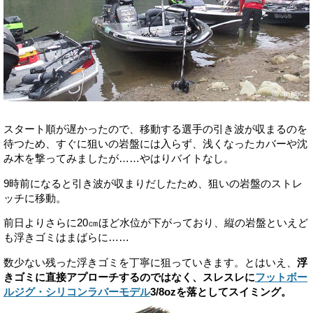
スタート順が遅かったので、移動する選手の引き波が収まるのを
待つため、すぐに狙いの岩盤には入らず、浅くなったカバーや沈
み木を撃ってみましたが……やはりバイトなし。
9時前になると引き波が収まりだしたため、狙いの岩盤のストレ
ッチに移動。
前日よりさらに20㎝ほど水位が下がっており、縦の岩盤といえど
も浮きゴミはまばらに……
数少ない残った浮きゴミを丁寧に狙っていきます。とはいえ、
浮
きゴミに直接アプローチするのではなく、スレスレに
フットボー
ルジグ・シリコンラバーモデル
3/8ozを落としてスイミング。