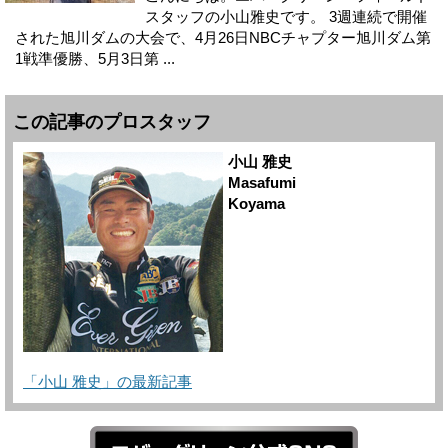
スタッフの小山雅史です。 3週連続で開催
された旭川ダムの大会で、4月26日NBCチャプター旭川ダム第
1戦準優勝、5月3日第 ...
この記事のプロスタッフ
小山 雅史
Masafumi
Koyama
「小山 雅史」の最新記事