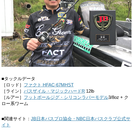
■タックルデータ
［ロッド］
ファクト HFAC-67MHST
［ライン］
バスザイル・マジックハードR
12lb
［ルアー］
フットボールジグ・シリコンラバーモデル
3/8oz + ク
ロー系ワーム
■関連サイト：
JB日本バスプロ協会・NBC日本バスクラブ公式サ
イト