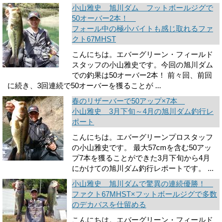
小山雅史 旭川ダム フットボールジグで
50オーバー2本！
フォール中の極小バイトも感じ取れるファ
クト67MHST
こんにちは。エバーグリーン・フィールド
スタッフの小山雅史です。今回の旭川ダム
での釣果は50オーバー2本！ 前々回、前回
に続き、3回連続で50オーバーを獲ることが ...
春のリザーバーで50アップ×7本
小山雅史 3月下旬～4月の旭川ダム釣行レ
ポート
こんにちは。エバーグリーンプロスタッフ
の小山雅史です。 最大57cmを含む50アッ
プ7本を獲ることができた3月下旬から4月
にかけての旭川ダム釣行レポートです。 ...
小山雅史 旭川ダムで驚異の連続優勝！
ファクト67MHST×フットボールジグで多数
のデカバスを仕留める
こんにちは。エバーグリーン・フィールド