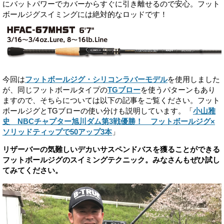
にバットパワーでカバーからすぐに引き離せるので安心。フット
ボールジグスイミングには絶対的なロッドです！
今回は
フットボールジグ・シリコンラバーモデル
を使用しました
が、同じフットボールタイプの
TGブロー
を使うパターンもあり
ますので、そちらについては以下の記事をご覧ください。フット
ボールジグとTGブローの使い分けも説明しています。「
小山雅
史 NBCチャプター旭川ダム第3戦優勝！ フットボールジグ×
ソリッドティップで50アップ3本
」
リザーバーの気難しいデカいサスペンドバスを獲ることができる
フットボールジグのスイミングテクニック。みなさんもぜひ試し
てみてください。