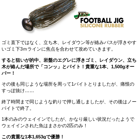
ゴミ直下ではなく、立ち木、レイダウン等が絡みバスが浮きやす
いゴミ下3ｍラインに焦点を合わせて攻めていきます。
すると狙いが的中、岩盤のエグレに浮きゴミ、レイダウン、立ち
木が絡んだ場所で「コンッ」とバイト！貴重な1本、1,500gオー
バー！
その後も同じような場所を周って1バイトとりましたが、痛恨の
すっぽ抜け……
終了時間まで同じような釣りで押し通しましたが、その後はノー
バイトで終了。
1本のみのウェイインでしたが、かなり厳しい状況だったようで
ウェイインされた魚はまさかの2匹のみ！
この貴重な1本1,653gで優勝！