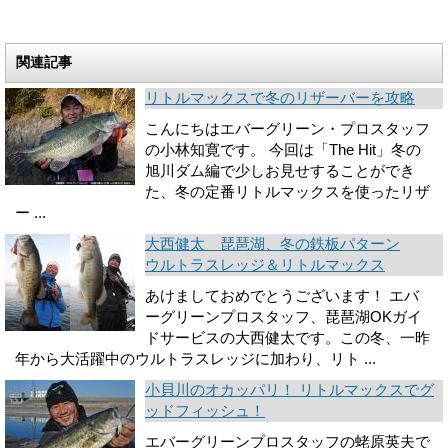
関連記事
リトルマックスで冬のリザーバーを攻略
こんにちはエバーグリーン・プロスタッフ
の小林知寛です。 今回は「The Hit」冬の
旭川ダム編で少しお見せすることができ
た、冬の定番リトルマックスを使ったリザ
ー ...
大西健太 琵琶湖、冬の鉄板パターン
ウルトラスレッジ＆リトルマックス
あけましておめでとうございます！ エバ
ーグリーンプロスタッフ、琵琶湖OKガイ
ドサービスの大西健太です。この冬、一昨
年から大活躍中のウルトラスレッジに加わり、リト ...
小貝川のオカッパリ！ リトルマックスでグ
ッドフィッシュ！
エバーグリーンプロスタッフの蛯原英夫で