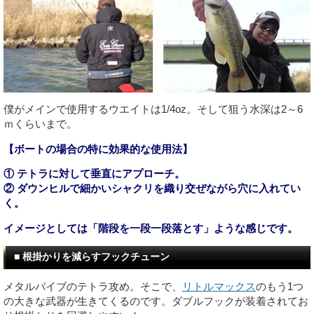
僕がメインで使用するウエイトは1/4oz。そして狙う水深は2～6
ｍくらいまで。
【ボートの場合の特に効果的な使用法】
① テトラに対して垂直にアプローチ。
② ダウンヒルで細かいシャクリを織り交ぜながら穴に入れてい
く。
イメージとしては「階段を一段一段落とす」ような感じです。
■ 根掛かりを減らすフックチューン
メタルバイブのテトラ攻め。そこで、
リトルマックス
のもう1つ
の大きな武器が生きてくるのです。ダブルフックが装着されてお