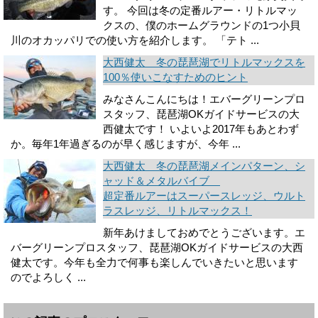
す。 今回は冬の定番ルアー・リトルマッ
クスの、僕のホームグラウンドの1つ小貝
川のオカッパリでの使い方を紹介します。 「テト ...
大西健太 冬の琵琶湖でリトルマックスを
100％使いこなすためのヒント
みなさんこんにちは！エバーグリーンプロ
スタッフ、琵琶湖OKガイドサービスの大
西健太です！ いよいよ2017年もあとわず
か。毎年1年過ぎるのが早く感じますが、今年 ...
大西健太 冬の琵琶湖メインパターン、シ
ャッド＆メタルバイブ
超定番ルアーはスーパースレッジ、ウルト
ラスレッジ、リトルマックス！
新年あけましておめでとうございます。エ
バーグリーンプロスタッフ、琵琶湖OKガイドサービスの大西
健太です。今年も全力で何事も楽しんでいきたいと思います
のでよろしく ...