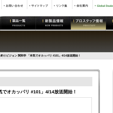
釣りビジョン 関和学 「本気でオカッパリ #101」4/14放送開始！
でオカッパリ #101」4/14放送開始！