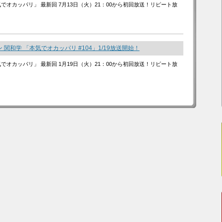
気でオカッパリ」 最新回 7月13日（火）21：00から初回放送！リピート放
 関和学 「本気でオカッパリ #104」1/19放送開始！
気でオカッパリ」 最新回 1月19日（火）21：00から初回放送！リピート放