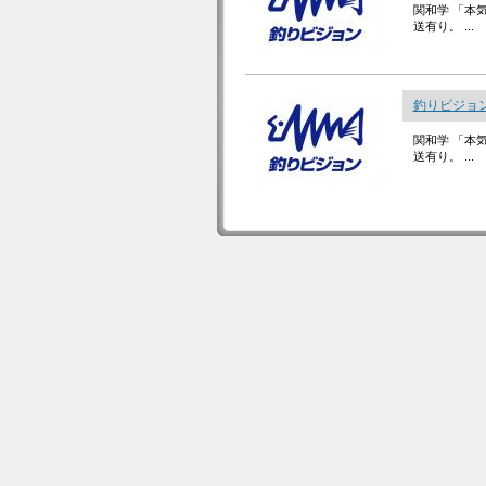
関和学 「本
送有り。 ...
釣りビジョン
関和学 「本
送有り。 ...