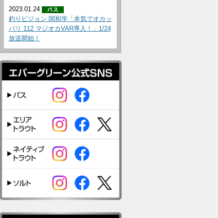
2023.01.24
釣りビジョン 関和学「本気でオカッ
パリ 112 マジオカVAR導入！」1/24
放送開始！