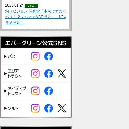
2023.01.24
釣りビジョン 関和学「本気でオカッ
パリ 112 マジオカVAR導入！」1/24
放送開始！