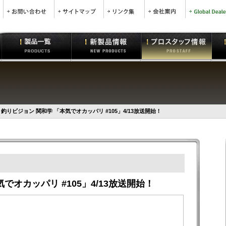
釣りビジョン 関和学 「本気でオカッパリ #105」4/13放送開始！
でオカッパリ #105」4/13放送開始！