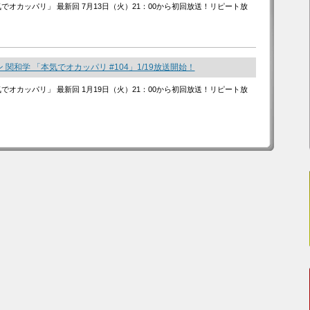
気でオカッパリ」 最新回 7月13日（火）21：00から初回放送！リピート放
 関和学 「本気でオカッパリ #104」1/19放送開始！
気でオカッパリ」 最新回 1月19日（火）21：00から初回放送！リピート放