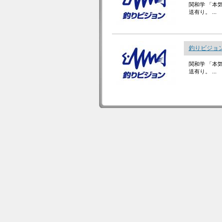
関和学 「本
送有り。 ...
釣りビジョン
関和学 「本
送有り。 ...