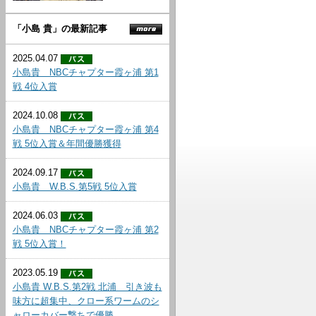
「小島 貴」の最新記事
2025.04.07
小島貴 NBCチャプター霞ヶ浦 第1
戦 4位入賞
2024.10.08
小島貴 NBCチャプター霞ヶ浦 第4
戦 5位入賞＆年間優勝獲得
2024.09.17
小島貴 W.B.S.第5戦 5位入賞
2024.06.03
小島貴 NBCチャプター霞ヶ浦 第2
戦 5位入賞！
2023.05.19
小島貴 W.B.S.第2戦 北浦 引き波も
味方に超集中、クロー系ワームのシ
ャローカバー撃ちで優勝