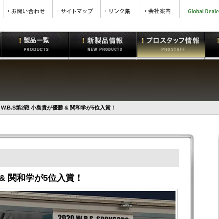
W.B.S第2戦 小島貴が優勝 & 関和学が5位入賞！
 & 関和学が5位入賞！