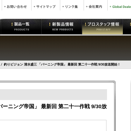
釣りビジョン 清水盛三 「バーニング帝国」 最新回 第二十一作戦 9/30放送開始！
ーニング帝国」 最新回 第二十一作戦 9/30放