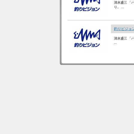
清水盛三 「
り。 ...
釣りビジョン
清水盛三 「
...