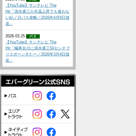
【YouTube】サンテレビ The
Hit「清水盛三が水温上昇でも食わな
い紀ノ川バス攻略／2026年4月8日放
送」
2026.03.25
【YouTube】サンテレビ The
Hit「極寒合川に清水盛三50センチプ
リスポーンきたー／2026年3月4日放
送」