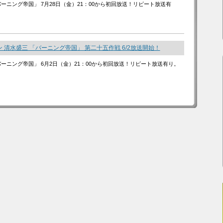
バーニング帝国」 7月28日（金）21：00から初回放送！リピート放送有
 清水盛三 「バーニング帝国」 第二十五作戦 6/2放送開始！
バーニング帝国」 6月2日（金）21：00から初回放送！リピート放送有り。