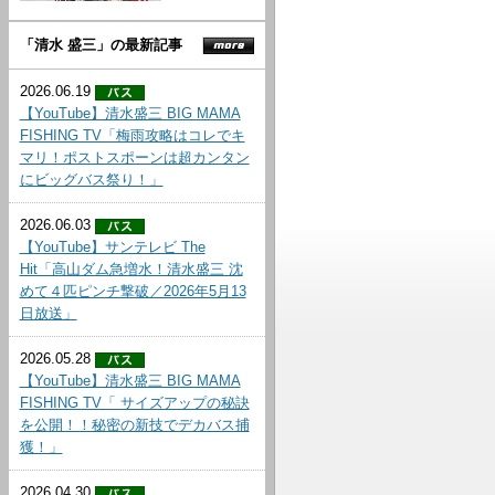
「清水 盛三」の最新記事
2026.06.19
【YouTube】清水盛三 BIG MAMA
FISHING TV「梅雨攻略はコレでキ
マリ！ポストスポーンは超カンタン
にビッグバス祭り！」
2026.06.03
【YouTube】サンテレビ The
Hit「高山ダム急増水！清水盛三 沈
めて４匹ピンチ撃破／2026年5月13
日放送」
2026.05.28
【YouTube】清水盛三 BIG MAMA
FISHING TV「 サイズアップの秘訣
を公開！！秘密の新技でデカバス捕
獲！」
2026.04.30