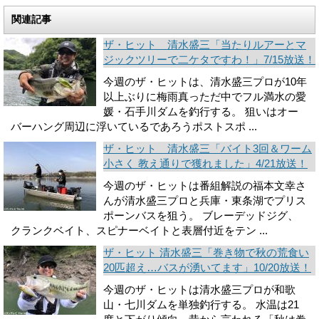
関連記事
ザ・ヒット 清水盛三「当たりルアーとマ
ジックツリーで二ケタですわ！」7/15放送！
今週のザ・ヒットは、清水盛三プロが10年
以上ぶりに梅雨真っただ中でフル満水の愛
媛・石手川ダムを釣行する。 狙いはオー
バーハング周辺に浮いているであろうポストスポ ...
ザ・ヒット 清水盛三「バイト3回＆ワーム
小さく 教え通りで獲れました」4/21放送！
今週のザ・ヒットは番組解説の福本文幸さ
んが清水盛三プロと兵庫・東条湖でプリス
ポーンバスを狙う。 ブレーデッドジグ、
クランクベイト、スピナーベイトと表層付近をテン ...
ザ・ヒット 清水盛三「巻き物で秋の荒食い
20匹超え…バスが湧いてます」10/20放送！
今週のザ・ヒットは清水盛三プロが和歌
山・七川ダムを単独釣行する。 水温は21