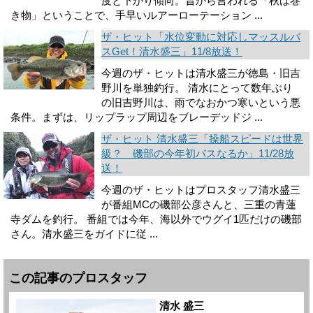
度と下がり傾向。昔から言われる「秋は巻
き物」ということで、手早いルアーローテーション ...
ザ・ヒット「水位変動に対応しマッスルバ
スGet！清水盛三」11/8放送！
今週のザ・ヒットは清水盛三が徳島・旧吉
野川を単独釣行。 清水にとって数年ぶり
の旧吉野川は、雨でなおかつ寒いという悪
条件。まずは、リップラップ周辺をブレーデッドジ ...
ザ・ヒット 清水盛三「操船スピードは世界
級？ 磯部の今年初バスなるか」11/28放
送！
今週のザ・ヒットはプロスタッフ清水盛三
が番組MCの磯部公彦さんと、三重の青蓮
寺ダムを釣行。 番組では今年、海以外でウグイ1匹だけの磯部
さん。清水盛三をガイドに従 ...
この記事のプロスタッフ
清水 盛三