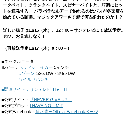
ークベイト、クランクベイト、スピナーベイトと、順調にヒッ
トを連発する。 バラバラなルアーで釣れるのはバスが冬支度を
始めている証拠。マジックアワーさく裂で何匹釣れたのか！？
詳しい様子は11/16（水）、22：00～サンテレビにて放送予定。
ぜひ、お見逃しなく！
（再放送予定11/17（木）8：00～）
■タックルデータ
ルアー：
ヘッドシェイカー
5インチ
ルアー：
Dゾーン
1/2ozDW・3/4ozDW、
ルアー：
ワイルドハンチ
■関連サイト：サンテレビ The HIT
■公式サイト：
「NEVER GIVE UP」
■公式ブログ：
I HAVE NO LIMIT
■公式Facebook：
清水盛三Official Facebookページ