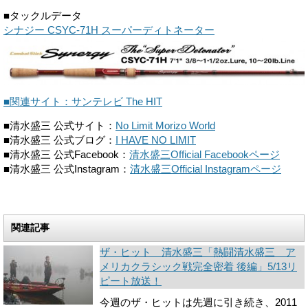
■タックルデータ
シナジー CSYC
-71H
スーパーディトネーター
■関連サイト：サンテレビ The HIT
■清水盛三 公式サイト：
No Limit Morizo World
■清水盛三 公式ブログ：
I HAVE NO LIMIT
■清水盛三 公式Facebook：
清水盛三Official Facebookページ
■清水盛三 公式Instagram：
清水盛三Official Instagramページ
関連記事
ザ・ヒット 清水盛三「熱闘清水盛三 ア
メリカクラシック戦完全密着 後編」5/13リ
ピート放送！
今週のザ・ヒットは先週に引き続き、2011