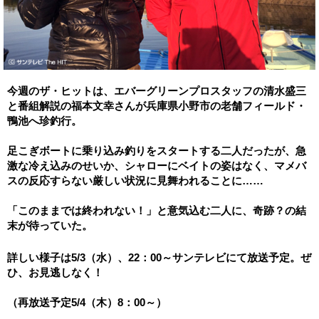
今週のザ・ヒットは、エバーグリーンプロスタッフの清水盛三
と番組解説の福本文幸さんが兵庫県小野市の老舗フィールド・
鴨池へ珍釣行。
足こぎボートに乗り込み釣りをスタートする二人だったが、急
激な冷え込みのせいか、シャローにベイトの姿はなく、マメバ
スの反応すらない厳しい状況に見舞われることに……
「このままでは終われない！」と意気込む二人に、奇跡？の結
末が待っていた。
詳しい様子は5/3（水）、22：00～サンテレビにて放送予定。ぜ
ひ、お見逃しなく！
（再放送予定5/4（木）8：00～）