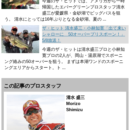
今週のザ・ヒットでは、アメリカから一時
帰国したエバーグリーンプロスタッフ清水
盛三が愛媛県・金砂湖でビッグバスを狙
う。 清水にとっては16年ぶりとなる金砂湖。夏の ...
ザ・ヒット 清水盛三・小林知寛「出て来い
シャローに 50オーバープリスポーン！」
5/8放送！
今週のザ・ヒットは清水盛三プロと小林知
寛プロの2人が、岡山・湯原湖でスポーニ
ング絡みの50オーバーを狙う。 まずは本湖ワンドのスポーニ
ングエリアからスタート。ト ...
この記事のプロスタッフ
清水 盛三
Morizo
Shimizu