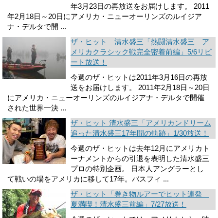
年3月23日の再放送をお届けします。 2011
年2月18日～20日にアメリカ・ニューオーリンズのルイジア
ナ・デルタで開 ...
ザ・ヒット 清水盛三「熱闘清水盛三 ア
メリカクラシック戦完全密着前編」5/6リピ
ート放送！
今週のザ・ヒットは2011年3月16日の再放
送をお届けします。 2011年2月18日～20日
にアメリカ・ニューオーリンズのルイジアナ・デルタで開催
された世界一決 ...
ザ・ヒット 清水盛三「アメリカンドリーム
追った清水盛三17年間の軌跡」1/30放送！
今週のザ・ヒットは去年12月にアメリカト
ーナメントからの引退を表明した清水盛三
プロの特別企画。 日本人アングラーとし
て戦いの場をアメリカに移して17年。バスフィ ...
ザ・ヒット「巻き物ルアーでヒット連発
夏満喫！清水盛三前編」7/27放送！