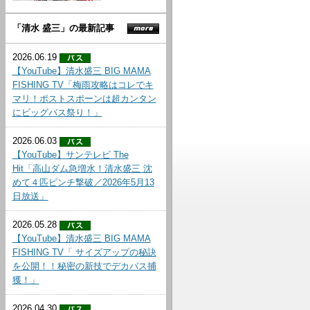
「清水 盛三」の最新記事
2026.06.19
【YouTube】清水盛三 BIG MAMA
FISHING TV「梅雨攻略はコレでキ
マリ！ポストスポーンは超カンタン
にビッグバス祭り！」
2026.06.03
【YouTube】サンテレビ The
Hit「高山ダム急増水！清水盛三 沈
めて４匹ピンチ撃破／2026年5月13
日放送」
2026.05.28
【YouTube】清水盛三 BIG MAMA
FISHING TV「 サイズアップの秘訣
を公開！！秘密の新技でデカバス捕
獲！」
2026.04.30