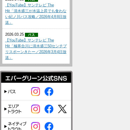
【YouTube】サンテレビ The
Hit「清水盛三が水温上昇でも食わな
い紀ノ川バス攻略／2026年4月8日放
送」
2026.03.25
【YouTube】サンテレビ The
Hit「極寒合川に清水盛三50センチプ
リスポーンきたー／2026年3月4日放
送」