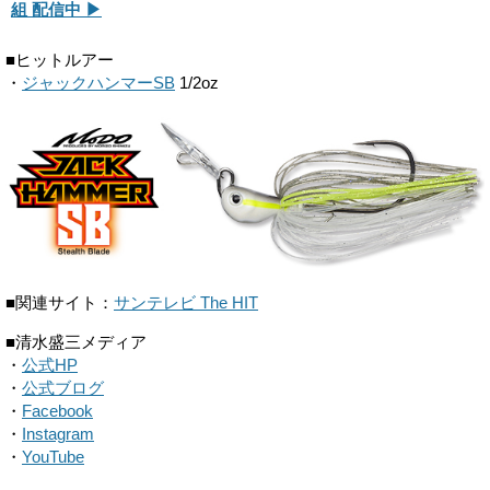
組 配信中 ▶
■ヒットルアー
・
ジャックハンマーSB
1/2oz
■関連サイト：
サンテレビ The HIT
■清水盛三メディア
・
公式HP
・
公式ブログ
・
Facebook
・
Instagram
・
YouTube