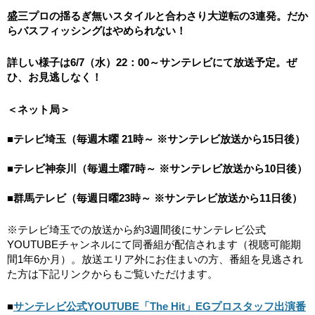
盛三プロの揺るぎ無いスタイルと合わさり大逆転の3連発。だか
らバスフィッシングはやめられない！
詳しい様子は6/7（水）22：00～サンテレビにて放送予定。ぜ
ひ、お見逃しなく！
＜ネット局＞
■テレビ埼玉（毎週木曜 21時～ ※サンテレビ放送から15日後）
■テレビ神奈川（毎週土曜7時～ ※サンテレビ放送から10日後）
■群馬テレビ（毎週日曜23時～ ※サンテレビ放送から11日後）
※テレビ埼玉での放送から約3週間後にサンテレビ公式
YOUTUBEチャンネルにて同番組が配信されます（視聴可能期
間1年6か月）。放送エリア外にお住まいの方、番組を見逃され
た方は下記リンクからもご覧いただけます。
■
サンテレビ公式YOUTUBE「The Hit」EGプロスタッフ出演番