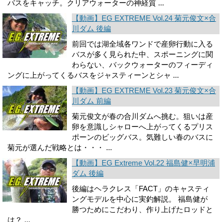
バスをキャッチ。クリアウォーターの神経質 ...
【動画】EG EXTREME Vol.24 菊元俊文×合
川ダム 後編
前回では湖全域各ワンドで産卵行動に入る
バスが多く見られた中、スポーニングに関
わら­ない、バックウォーターのフィーディ
ングに上がってくるバスをジャスティーンとシャ ...
【動画】EG EXTREME Vol.23 菊元俊文×合
川ダム 前編
菊元俊文が春の合川ダムへ挑む。狙いは産
卵を意識しシャローへ上がってくるプリス
ポー­ンのビッグバス。気難しい春のバスに
菊元が選んだ戦略とは・・・ ...
【動画】EG Extreme Vol.22 福島健×早明浦
ダム 後編
後編はヘラクレス「FACT」のキャスティ
ングモデルを中心に実釣解説。 福島健が
勝つためにこだわり、作り上げたロッドと
は？ ...