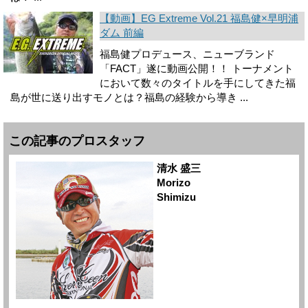
【動画】EG Extreme Vol.21 福島健×早明浦
ダム 前編
福島健プロデュース、ニューブランド
「FACT」遂に動画公開！！ トーナメント
において数々のタイトルを手にしてきた福
島が世に送り出すモノとは？福島­の経験から導き ...
この記事のプロスタッフ
清水 盛三
Morizo
Shimizu