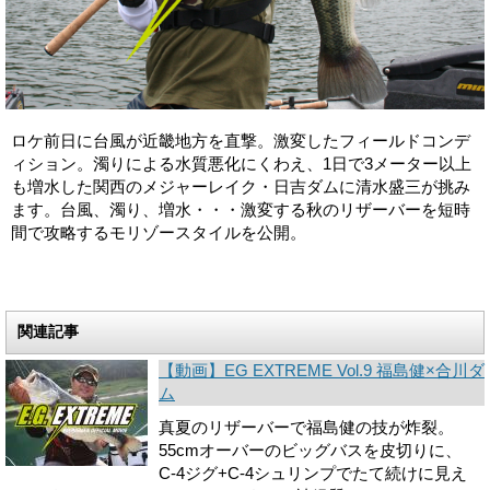
ロケ前日に台風が近畿地方を直撃。激変したフィールドコンデ
ィション。濁りによる水質悪化にくわえ、1日で3メーター以上
も増水した関西のメジャーレイク・日吉ダムに清水盛三が挑み
ます。台風、濁り、増水・・・激変する秋のリザーバーを短時
間で攻略するモリゾースタイルを公開。
関連記事
【動画】EG EXTREME Vol.9 福島健×合川ダ
ム
真夏のリザーバーで福島健の技が炸裂。
55cmオーバーのビッグバスを皮切りに、
C-4ジグ+C-4シュリンプでたて続けに見え