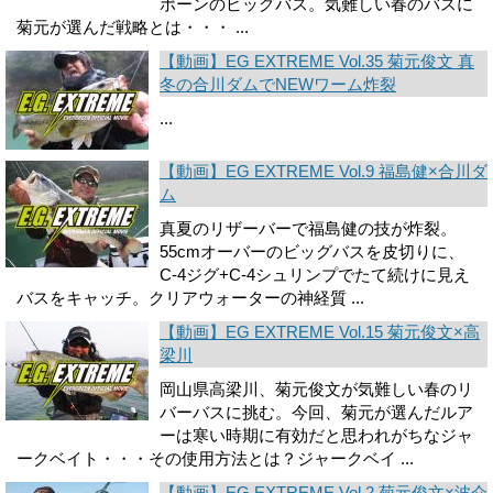
ポー­ンのビッグバス。気難しい春のバスに
菊元が選んだ戦略とは・・・ ...
【動画】EG EXTREME Vol.35 菊元俊文 真
冬の合川ダムでNEWワーム炸裂
...
【動画】EG EXTREME Vol.9 福島健×合川ダ
ム
真夏のリザーバーで福島健の技が炸裂。
55cmオーバーのビッグバスを皮切りに、
C-4ジグ+C-4シュリンプでたて続けに見え
バスをキャッチ。クリアウォーターの神経質 ...
【動画】EG EXTREME Vol.15 菊元俊文×高
梁川
岡山県高梁川、菊元俊文が気難しい春のリ
バーバスに挑む。今回、菊元が選んだルア
ーは寒い時期に有効だと思われがちなジャ
ークベイト・・・その使用方法とは？ジャークベイ ...
【動画】EG EXTREME Vol.2 菊元俊文×波介