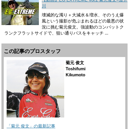
川
壊滅的な濁り＋大減水＆増水、そのうえ爆
風という撮影が危ぶまれるほどの最悪の状
況に挑む菊元俊文。強波動のコンバットク
ランクフラットサイドで、狙い通りバスをキャッチ ...
この記事のプロスタッフ
菊元 俊文
Toshifumi
Kikumoto
「菊元 俊文」の最新記事