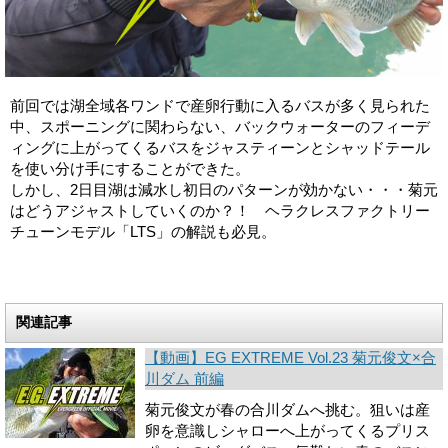
前回では湖全域各ワンドで産卵行動に入るバスが多く見られた
中、スポーニングに関わら­ない、バックウォーターのフィーデ
ィングに上がってくるバスをジャスティーンとシャッ­ドテール
を使い分け手にすることができた。
しかし、2日目湖は減水し初日のパターンが効かない・・・菊元
はどうアジャストしてい­くのか？！ ヘラクレスファクトリー
チューンモデル「LTS」の解説も必見。
関連記事
【動画】EG EXTREME Vol.23 菊元俊文×合
川ダム 前編
菊元俊文が春の合川ダムへ挑む。狙いは産
卵を意識しシャローへ上がってくるプリス