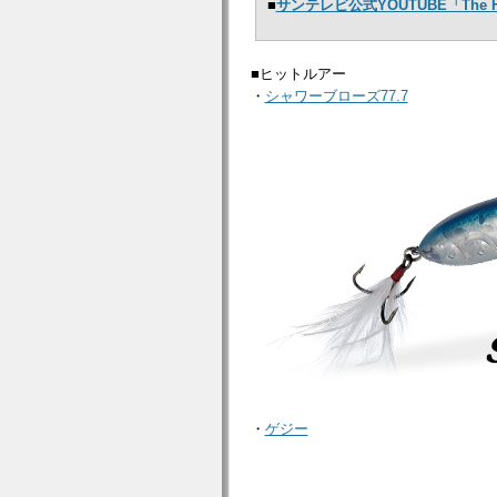
■
サンテレビ公式YOUTUBE「The
■ヒットルアー
・
シャワーブローズ77.7
・
ゲジー