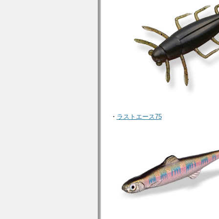
・
ラストエース75