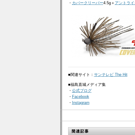
・
カバークリーパー
4.5g＋
アントライ
■関連サイト：
サンテレビ The Hit
■福島直城メディア集
・
公式ブログ
・
Facebook
・
Instagram