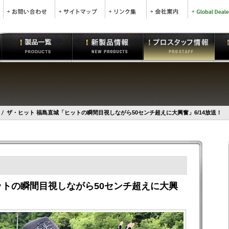
ザ・ヒット 福島直城「ヒットの瞬間目視しながら50センチ超えに大興奮」6/14放送！
ットの瞬間目視しながら50センチ超えに大興