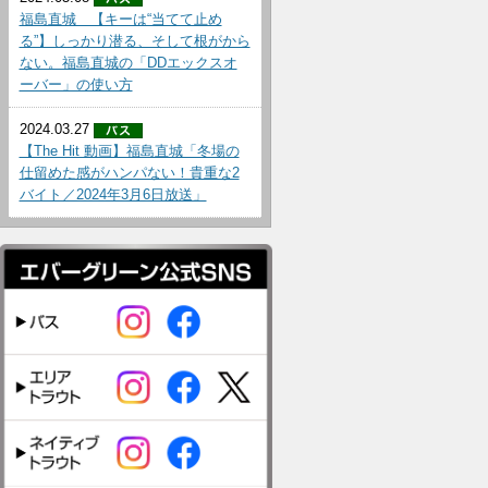
福島直城 【キーは“当てて止め
る”】しっかり潜る、そして根がから
ない。福島直城の「DDエックスオ
ーバー」の使い方
2024.03.27
【The Hit 動画】福島直城「冬場の
仕留めた感がハンパない！貴重な2
バイト／2024年3月6日放送」