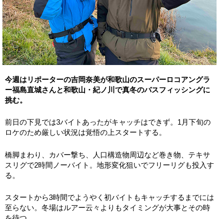
今週はリポーターの吉岡奈美が和歌山のスーパーロコアングラ
ー福島直城さんと和歌山・紀ノ川で真冬のバスフィッシングに
挑む。
前日の下見では3バイトあったがキャッチはできず。1月下旬の
ロケのため厳しい状況は覚悟の上スタートする。
橋脚まわり、カバー撃ち、人口構造物周辺など巻き物、テキサ
スリグで2時間ノーバイト。地形変化狙いでフリーリグも投入す
る。
スタートから3時間でようやく初バイトもキャッチするまでには
至らない。冬場はルアー云々よりもタイミングが大事とその時
を待つ。