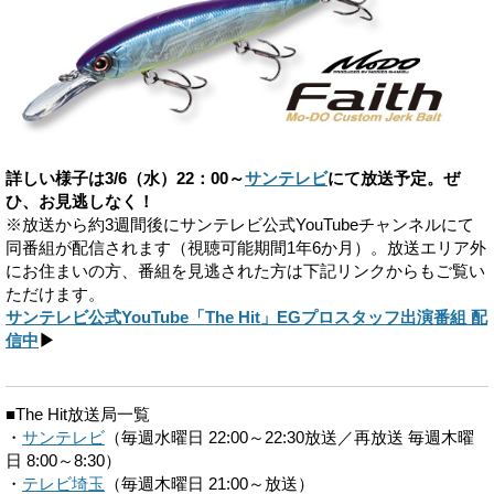
詳しい様子は3/6（水）22：00～
サンテレビ
にて放送予定。ぜ
ひ、お見逃しなく！
※放送から約3週間後にサンテレビ公式YouTubeチャンネルにて
同番組が配信されます（視聴可能期間1年6か月）。放送エリア外
にお住まいの方、番組を見逃された方は下記リンクからもご覧い
ただけます。
サンテレビ公式YouTube「The Hit」EGプロスタッフ出演番組 配
信中
▶
■The Hit放送局一覧
・
サンテレビ
（毎週水曜日 22:00～22:30放送／再放送 毎週木曜
日 8:00～8:30）
・
テレビ埼玉
（毎週木曜日 21:00～放送）