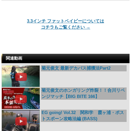
3.3インチ ファットベイビーについては
コチラもご覧ください →
関連動画
菊元俊文 最新デカバス捕獲法Part2
菊元俊文のホンガリング炸裂！！合川リベ
ンジマッチ【BIG BITE 166】
EG going! Vol.32 関和学 霞ヶ浦・ポス
トスポーン攻略法編 (BASS)