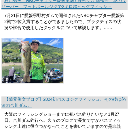
石川秀夫 NBCチャプター愛媛第3戦 野村ダム 準優勝 夏のリ
ザーバー、フットボールジグで2キロ超ビッグフィッシュ
7月21日に愛媛県野村ダムで開催されたNBCチャプター愛媛第
2戦で2位入賞することができましたので、プラクティスの状
況や試合で使用したタックルについて解説します。……
【菊元俊文ブログ】2024初バスはジグフィッシュ。その後は怒
涛の合川ダム。
大阪のフィッシングショーまでに初バス釣りたいなと1月27
日。合川ダム釣行へ。久々のブログで長文ですがバスフィッ
シング上達に役立つかなってことを書いていますので是非読