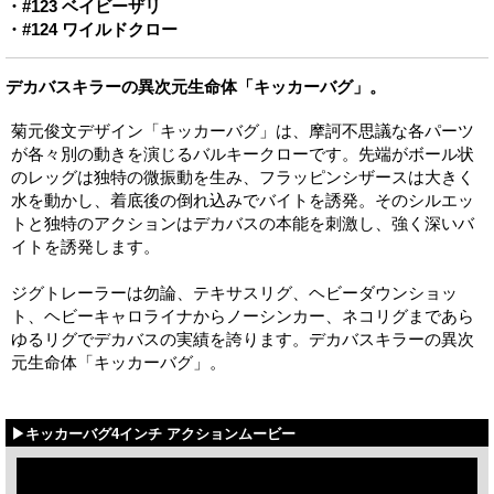
・#123 ベイビーザリ
・#124 ワイルドクロー
デカバスキラーの異次元生命体「キッカーバグ」。
菊元俊文デザイン「キッカーバグ」は、摩訶不思議な各パーツ
が各々別の動きを演じるバルキークローです。先端がボール状
のレッグは独特の微振動を生み、フラッピンシザースは大きく
水を動かし、着底後の倒れ込みでバイトを誘発。そのシルエッ
トと独特のアクションはデカバスの本能を刺激し、強く深いバ
イトを誘発します。
ジグトレーラーは勿論、テキサスリグ、ヘビーダウンショッ
ト、ヘビーキャロライナからノーシンカー、ネコリグまであら
ゆるリグでデカバスの実績を誇ります。デカバスキラーの異次
元生命体「キッカーバグ」。
▶キッカーバグ4インチ アクションムービー