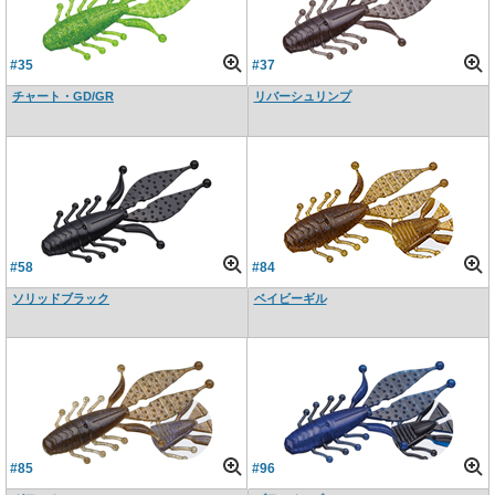
#35
#37
チャート・GD/GR
リバーシュリンプ
#58
#84
ソリッドブラック
ベイビーギル
#85
#96