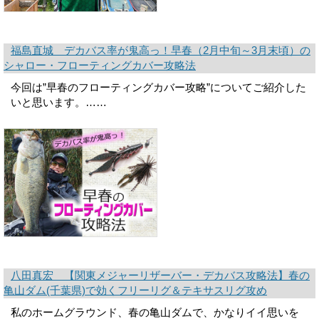
福島直城 デカバス率が鬼高っ！早春（2月中旬～3月末頃）の
シャロー・フローティングカバー攻略法
今回は”早春のフローティングカバー攻略”についてご紹介した
いと思います。……
八田真宏 【関東メジャーリザーバー・デカバス攻略法】春の
亀山ダム(千葉県)で効くフリーリグ＆テキサスリグ攻め
私のホームグラウンド、春の亀山ダムで、かなりイイ思いを