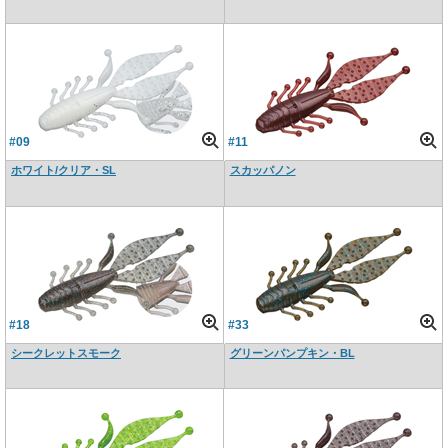
#09
#11
ホワイト/クリア・SL
スカッパノン
#18
#33
シークレットスモーク
グリーンパンプキン・BL